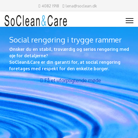
4082 1918
lena@soclean.dk
Social rengøring i trygge rammer
Ønsker du en stabil, troværdig og seriøs rengøring med
øje for detaljerne?
SoClean&Care er din garanti for, at social rengøring
foretages med respekt for den enkelte borger.
Få et uforpligtende møde